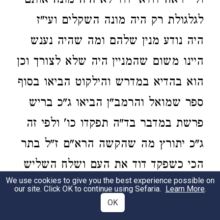
ולי יראה דודאי דוד לא היה מונה אותם
לגלגולת רק היה מונה השקלים ועי"ז
היה נודע מנין שלהם ומה שהיה נענש
היינו משום שהמניין היה שלא לצורך וכן
הוא בהדיא במדרש והילקוט הביאו בסוף
ספר שמואל והרמב"ן הביאו ג"כ בריש
פרשת במדבר בד"ה תפקדו כו' ולפי זה
ג"כ יתורץ מה שהקשה הרא"ם ז"ל בתר
הכי כשפקד דוד את העם ושלח השליש
We use cookies to give you the best experience possible on
ביד יואב כו' למה לא היה בהם המגפה
our site. Click OK to continue using Sefaria.
Learn More
.
OK
דהיינו משום דאותו המניין היה לצורך