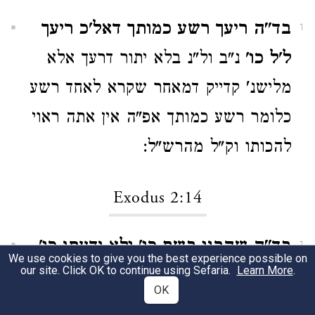
בד"ה ריעך רשע כמותך דאל'כ ריעך
1
ל'ל כו'
נ"ב ול"נ בלא יתור דרעך אלא
מלישנ' קדייק דמאחר שקרא לאחד רשע
כלומר רשע כמותך אפ"ה אין אתה ראוי
להכותו וק"ל מהרש"ל:
Exodus 2:14
בד"ה שהרגו בשם כו' ולא ידעתי כו'
1
We use cookies to give you the best experience possible on
our site. Click OK to continue using Sefaria.
Learn More
.
ונראה בעיני דלק"מ דמאחר דתלה
OK
הריגתו בהריגת המצרי שאמר הלהרגני