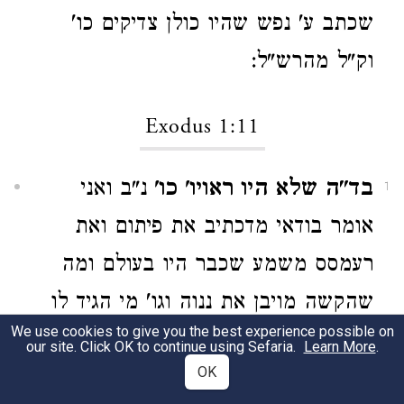
שכתב ע' נפש שהיו כולן צדיקים כו'
וק"ל מהרש"ל:
Exodus 1:11
בד"ה שלא היו ראויו' כו'
נ"ב ואני
1
אומר בודאי מדכתיב את פיתום ואת
רעמסס משמע שכבר היו בעולם ומה
שהקשה מויבן את ננוה וגו' מי הגיד לו
We use cookies to give you the best experience possible on
שאינו כן דלמא פירושו שמתחילה היו
our site. Click OK to continue using Sefaria.
Learn More
.
OK
קטנות וכן דרך בוני עיר וק"ל ושם לא