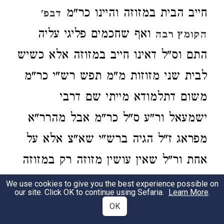
חייב הבית במזוזה והיינו כר"מ
דבפ'
ואף שחכמים פליגי עליה
הקומץ רבה
התם וס"ל דאינו חייב במזוזה אלא כשיש
לבית שני מזוזות מ"מ תפש רש"י כר"מ
משום דתלמודא מייתי שם דרבי
ישמעאל ור"ע ס"ל כר"מ אבל מהרר"א
מפראג ז"ל הגיה ברש"י שא"צ אלא על
אחת ור"ל שאין עושין מזוזה רק במזוזה
אחת של הבית ולא נימא שעושין שני
We use cookies to give you the best experience possible on
our site. Click OK to continue using Sefaria.
Learn More
.
מזוזות בשני מזוזות הבית ולא נהירה
OK