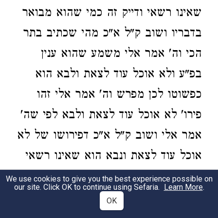
שאינו רשאי ודייק זה כמי שהוא מבואר
בדבריו ושוב ק"ל א"כ מהי שכתיב בתר
הכי וה' אמר אלי משמע שהוא ענין
בפ"ע ולא אוכל עוד לצאת ולבא הוא
כפשוטו לכן מפרש וה' אמר אלי זהו
פירו' לא אוכל עוד לצאת ולבא לפי שה'
אמר אלי ושוב ק"ל א"כ דפירושו של לא
אוכל עוד לצאת ונבא הוא שאינו רשאי
א"כ למה אמר בן מאה ועשרים שנה
We use cookies to give you the best experience possible on
our site. Click OK to continue using Sefaria.
Learn More
.
אנכי היום דמשמע שמשו' שהוא בן ק"כ
OK