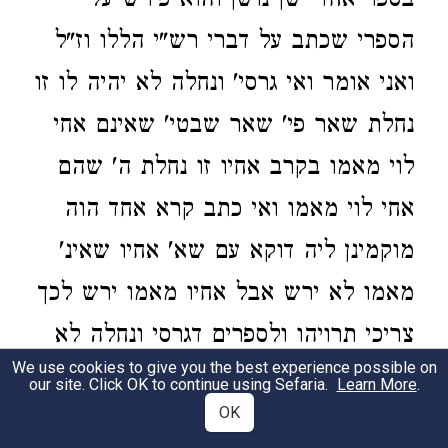
בספר אחד ישן נושן והוא פירש על
הספרי שכתב על דברי רש"י הללו וז"ל
ואני אומר ואי גרסי' ונחלה לא יהיה לו זו
נחלת שאר פי' שאר שבטי' שאינם אחי
לוי מאמו בקרב אחיו זו נחלת ה' שהם
אחי לוי מאמו ואי כתב קרא אחד הוה
מוקמינן ליה דוקא עם שא' אחיו שאינ'
מאמו לא ירש אבל אחיו מאמו ירש לכך
צריכי תרויהו ולספרים דגרסי ונחלה לא
We use cookies to give you the best experience possible on
יהיה לו זו נחלת שבע' והיינו נמי שאר
our site. Click OK to continue using Sefaria.
Learn More
.
OK
מג' אמהות דכתיב אפרים ומנשה כראובן