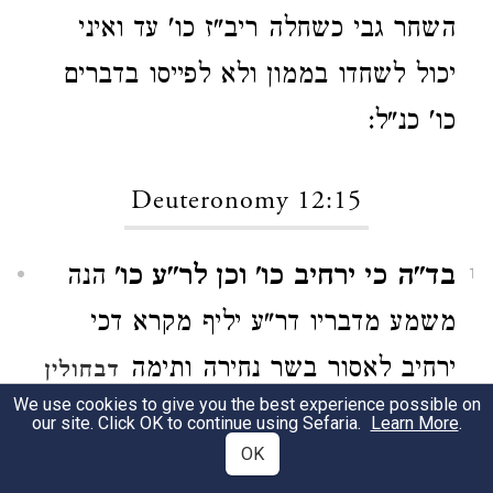
השחר גבי כשחלה ריב"ז כו' עד ואיני
יכול לשחדו בממון ולא לפייסו בדברים
כו' כנ"ל:
Deuteronomy 12:15
בד"ה כי ירחיב כו' וכן לר"ע כו'
הנה
1
משמע מדבריו דר"ע יליף מקרא דכי
ירחיב לאסור בשר נחירה ותימה
דבחולין
We use cookies to give you the best experience possible on
אמרי' בהדיא דר"ע יליף לה מקרא
בפ"ק
our site. Click OK to continue using Sefaria.
Learn More
.
OK
דכי ירחק דכתיב ביה וזבחת ואכלת גם