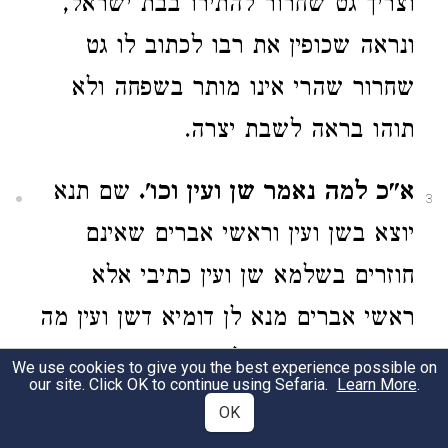
וצריך גט שחרור להתירו בבת ישראל,
ונראה שכופין את רבו לכתוב לו גט
שחרור שהרי אינו מותר בשפחה ולא
תוהו בראה לשבת יצרה.
א"כ למה נאמר שן ועין וכו'.
שם תנא
3
יוצא בשן ועין וראשי אברים שאינם
חוזרים בשלמא שן ועין כתיבי אלא
ראשי אברים מנא לן דומיא דשן ועין מה
שן ועין מומין שבגלוי וכו' וא"ת תנא דידן
We use cookies to give you the best experience possible on
our site. Click OK to continue using Sefaria.
Learn More
.
אמאי לא תני ראשי אברים, תירצו בתוס'
OK
משום דסבר צריך גט שחרור ואע"ג דר'