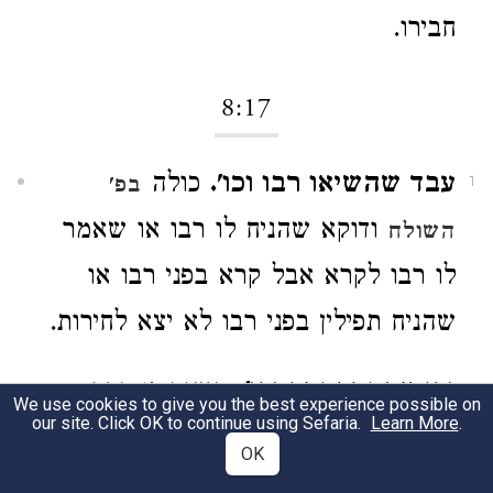
חבירו.
8:17
עבד שהשיאו רבו וכו'.
כולה
בפ'
1
ודוקא שהניח לו רבו או שאמר
השולח
לו רבו לקרא אבל קרא בפני רבו או
שהניח תפילין בפני רבו לא יצא לחירות.
וכן אם נדר נדר וכו'.
השגה זו כבר
2
We use cookies to give you the best experience possible on
our site. Click OK to continue using Sefaria.
Learn More
.
השיג אותה בהלכות (נדרים) [
]
נזירות
OK
ותמהני איך שבש דברי רבינו על פי