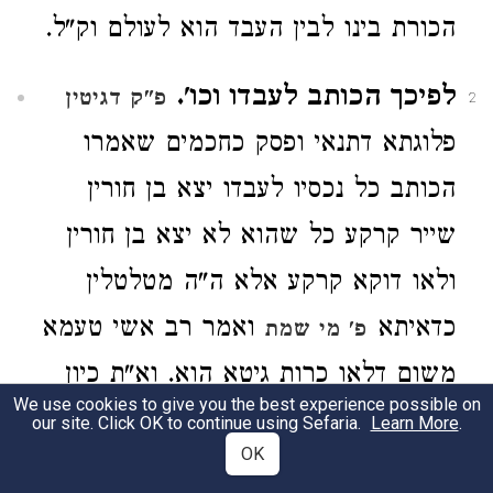
הכורת בינו לבין העבד הוא לעולם וק"ל.
לפיכך הכותב לעבדו וכו'.
פ"ק דגיטין
2
פלוגתא דתנאי ופסק כחכמים שאמרו
הכותב כל נכסיו לעבדו יצא בן חורין
שייר קרקע כל שהוא לא יצא בן חורין
ולאו דוקא קרקע אלא ה"ה מטלטלין
כדאיתא
ואמר רב אשי טעמא
פ' מי שמת
משום דלאו כרות גיטא הוא. וא"ת כיון
We use cookies to give you the best experience possible on
שפירש הדבר ששייר אמאי לא הוי כרות
our site. Click OK to continue using Sefaria.
Learn More
.
OK
גיטא, וי"ל כיון שיש בדבור שהוא