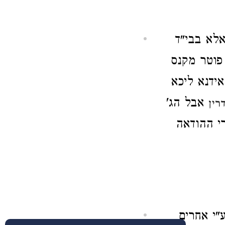
לא בבי"ד
 פוטר מקנס
ידנא ליכא
אבל הג'
רין
רי ההודאה
"י אחרים