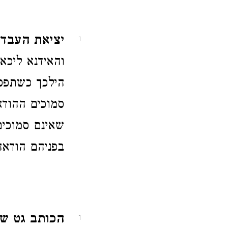
יציאת העבד ו
1
והאידנא ליכא 
הילכך כשתפס 
סמוכים ההודא
שאינם סמוכים
בפניהם הודאה
הכותב גט שחר
1