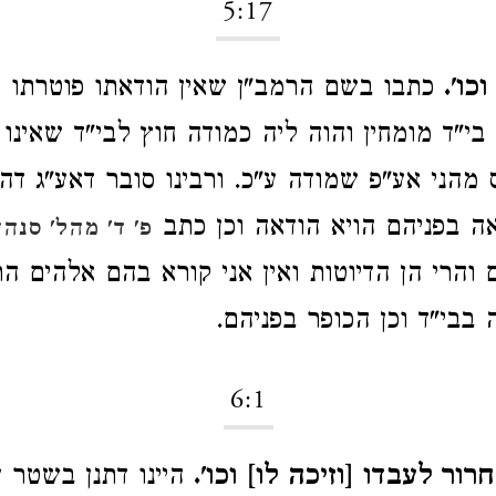
5:17
כו'.
כתבו בשם הרמב"ן שאין הודאתו פוטרתו א
בי"ד מומחין והוה ליה כמודה חוץ לבי"ד שאינו
מהני אע"פ שמודה ע"כ. ורבינו סובר דאע"ג דהא
ה בפניהם הויא הודאה וכן כתב
פ' ד' מהל' סנהד
 והרי הן הדיוטות ואין אני קורא בהם אלהים ה
 בבי"ד וכן הכופר בפניהם.
6:1
ור לעבדו [וזיכה לו] וכו'.
היינו דתנן בשטר ע