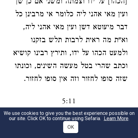
[הכהו] על ידו וצמתה ומשני אם כן שן
ועין מאי אהני ליה כלומר אי מרבינן כל
דבר מיעוטא דשן ועין מאי אהני ליה,
וא"ת מה ראית לרבות תלש בזקנו
ולמעט הכהו על ידו, ותירץ רבינו קושיא
וכתב שהרי בטל מעשה השינים, וכונתו
שזה סופו לחזור וזה אין סופו לחזור.
5:11
We use cookies to give you the best experience possible on
our site. Click OK to continue using Sefaria.
Learn More
.
הפיל את שנו.
קרא יתירה היא דהא
1
OK
כתיב ברישא וכי יכה את שן עבדו וכו'