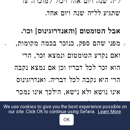
ל"ה שנה ויום אחד ויכול למוכרה עד
שתגיע לל"ה שנה ויום אחד.
אבל הטומטום [והאנדרוגינוס] וכו'.
מפני שהם ספק, כנזכר בכמה מקומות,
3
ואם נקרע הטומטום ונמצא זכר, הרי
הוא זכר לכל דבריו וכן אם נמצא נקבה
הרי היא נקבה לכל דבריה. ואנדרוגינוס
אינו נושא ולא נישא, הילכך אינו נמכר
לא בעבד ולא באמה, כי שמא זכר הוא
We use cookies to give you the best experience possible on
our site. Click OK to continue using Sefaria.
Learn More
.
ואין אדם מוכר את בנו, ושמא נקבה היא
OK
וכתיב ונמכר בגנבתו ולא בגנבתה, ואין