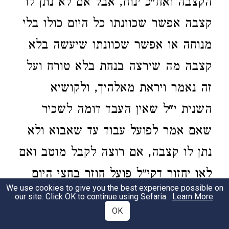
הקצבה ואח"כ ינוח, אבל אם לא נתן לו
קצבה אפשר שכוונתו כל היום כולו בלי
מנוחה או אפשר שכוונתו שיעשה בלא
קצבה מה שירצה בנחת בלא טורח ועל
זה נאמר ויראת מאלהיך, ולקושיא
השנית י"ל שאין העבד דומה לשכיר
שאם אמר לפועל עבוד עד שאבוא ולא
נתן לו קצבה, אם רוצה לקבל מוטב ואם
לאו יחזור דקי"ל פועל חוזר בחצי היום
We use cookies to give you the best experience possible on
ובפועל לא נאמר ויראת מאלהיך אבל
our site. Click OK to continue using Sefaria.
Learn More
.
OK
עבד אינו יכול לחזור בו, ולפיכך אמרה