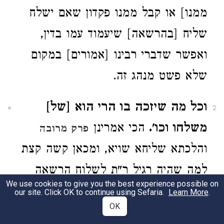
ממנו] או קבל ממנו פקדון שאם ישלח
שליח [בהרשאה] שיעמוד עמו בדין,
ואפשר שדברי רבינו [אמורים] במקום
שלא פשט מנהג זה.
וכל מה שיזכה בו הרי הוא [של]
2
משלחו וכו'.
הכי אמרינן
פרק מרובה
והלכתא שליחא שויא, ומכאן קשה קצת
למה שהיה רגיל ר"ת לשלוח הרשאה
We use cookies to give you the best experience possible on
ביד גוי, דהא קי"ל דאין הגוי נעשה שליח,
our site. Click OK to continue using Sefaria.
Learn More
.
OK
וגם ר"ת לא אמרה אלא בגוי דידעינן ביה