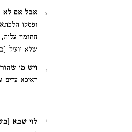
אבל אם לא הי
3
ופסקו הלכתא 
חתומין עליה,
שלא יועיל [בל
ויש מי שהורה
4
דאיכא עדים על
לוי שבא [בשל
1