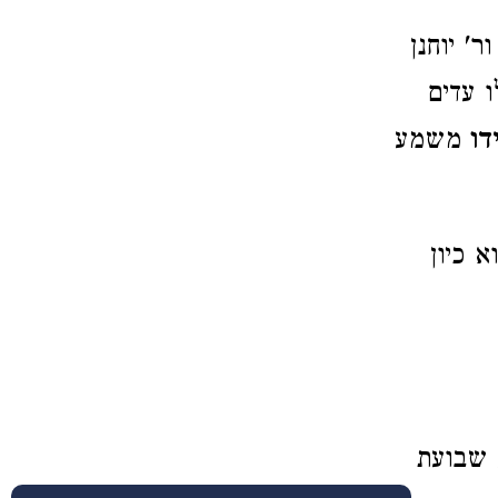
' יוחנן
 עדים
דו
משמע
 כיון
שבועת