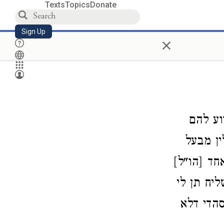
Texts
Topics
Donate
Sign Up
×
וע להם
ין מבעל
חד [הו"ל]
ליח תן לי
הדי דלא