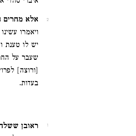
איברי סהדי א
אלא מחרים הל
2
ויאמרו עשינו
יש לו טענת ו
שעבר על החר
[ורוצה] לפרו
בעדות.
ראובן ששלח 
1