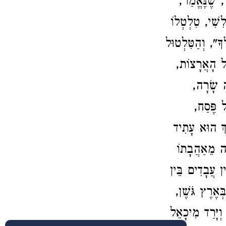
ֹ, שֶׁנֶּאֱמַר,
ִשִׁי, טִלְטְלוֹ
", וְהַטִּלְטוּל
ָל הָאֲרָצוֹת,
ָה שָׂרָה,
ל פֶּסַח,
ָךְ הוּא עָתִיד
ה מֵאַהֲבָתוֹ
ן עֲבָדִים בֵּין
ְאֶרֶץ גֹּשֶׁן,
וְיָּרַד מִיכָאֵל