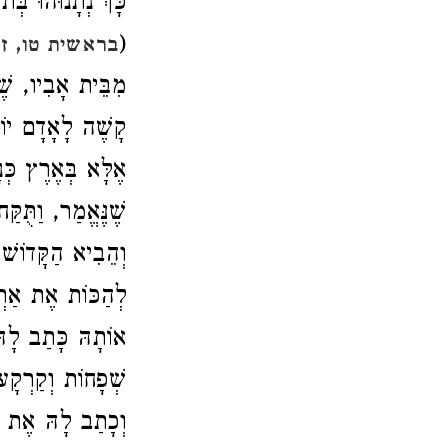
כָּךְ נְתָנוּהוּ בְּת
(
)
בראשית טו, ז
מִבֵּית אָבִיו, שׁ
קָשֶׁה לָאָדָם יוֹת
אֶלָּא בְּאֶרֶץ כְּנ
שֶׁנֶּאֱמַר, וַתֻּק
וְהֵבִיא הַקָּדוֹשׁ
לְהַכּוֹת אֶת אַרְ
אוֹתָהּ כָּתַב לָהּ 
שְׁפָחוֹת וְקַרְקָעו
וְכָתַב לָהּ אֶת בִּ