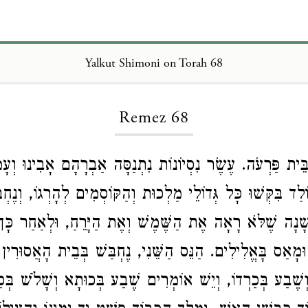
Yalkut Shimoni on Torah 68
Loading...
Remez 68
בֵּית פַּרְעֹה. עֶשֶׂר נִסְיוֹנוֹת נִתְנַסָּה אַבְרָהָם אָבִינוּ וְעָמַ
ֹלַד בִּקְּשׁוּ כָּל גְּדוֹלֵי מַלְכוּת וְהַקּוֹסְמִים לְהָרְגוֹ, וְנֶחְ
ָנָה שֶׁלֹּא רָאָה אֶת הַשֶּׁמֶשׁ וְאֶת הַיָּרֵחַ, וּלְאַחַר כָּךְ
 וּמָאַס בָּאֱלִילִים. הַנֵּס הַשֵּׁנִי, נֶחְבַּשׁ בְּבֵית הָאֲסוּרִי
שֶׁבַע בְּכַרְדוֹ, וְיֵשׁ אוֹמְרִים שֶׁבַע בְּכוּתָא וְשָׁלֹשׁ בְּכַ