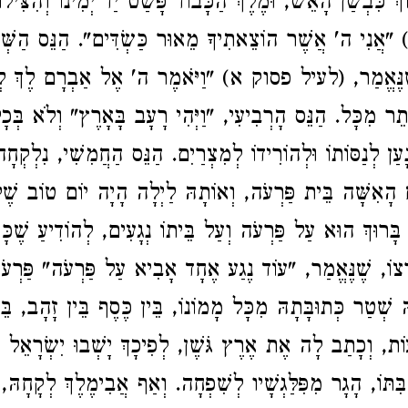
וֹךְ כִּבְשַׁן הָאֵשׁ, וּמֶלֶךְ הַכָּבוֹד פָּשַׁט יַד יְמִינוֹ וְהִצִּילו
 "אֲנִי ה' אֲשֶׁר הוֹצֵאתִיךָ מֵאוּר כַּשְׂדִּים". הַנֵּס הַשְּׁל
ֶנֶּאֱמַר, (לעיל פסוק א) "וַיֹּאמֶר ה' אֶל אַבְרָם לֶךְ לְךָ
ֵר מִכָּל. הַנֵּס הָרְבִיעִי, "וַיְּהִי רָעָב בָּאָרֶץ" וְלֹא בְּכ
ָעַן לְנַסּוֹתוֹ וּלְהוֹרִידוֹ לְמִצְרַיִם. הַנֵּס הַחֲמִשִׁי, נִלְקְח
ַּח הָאִשָּׁה בֵּית פַּרְעֹה, וְאוֹתָהּ לַיְלָה הָיָה יוֹם טוֹב שֶׁ
 בָּרוּךְ הוּא עַל פַּרְעֹה וְעַל בֵּיתוֹ נְגָעִים, לְהוֹדִיעַ שֶׁכּ
צוֹ, שֶׁנֶּאֱמַר, "עוֹד נֶגַע אֶחָד אָבִיא עַל פַּרְעֹה" פַּרְעֹ
שְׁטַר כְּתוּבָּתָהּ מִכָּל מָמוֹנוֹ, בֵּין כֶּסֶף בֵּין זָהָב, בֵּי
ֹת, וְכָתַב לָה אֶת אֶרֶץ גֹּשֶׁן, לְפִיכָךְ יָשְׁבוּ יִשְׂרָאֵל בּ
תּוֹ, הָגָר מִפִּלַּגְשָׁיו לְשִׁפְחָה. וְאַף אֲבִימֶלֶךְ לְקָחָהּ, 