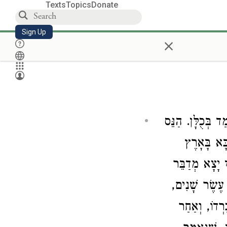
Texts
Topics
Donate
Sign Up
×
ד בְּכֻלָּן. הַנֵּס
בָּא בָּאָרֶץ
 יָצָא מְדַבֵּר
ן עֶשֶׂר שָׁנִים,
רְדוֹ, וְאַחַר