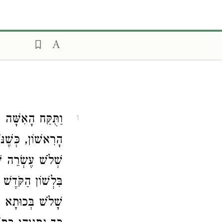
וַתֻּקַּח הָאִשָּׁה 
1
הָרִאשׁוֹן, כְּשֶׁנּו
שְׁלֹשׁ עֶשְׂרֵה שׁ
בִּלְשׁוֹן הַקֹּדֶשׁ
שָׁלֹשׁ בְּכוּתָא וְ