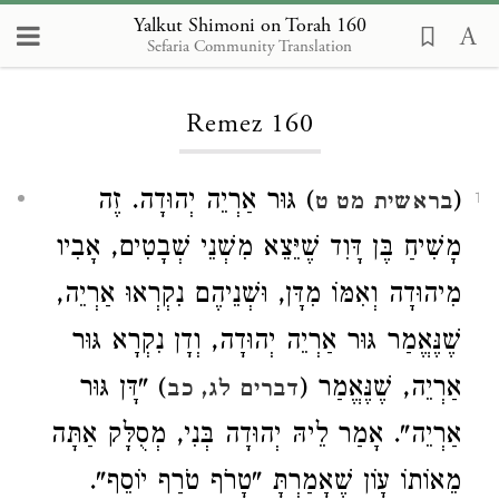
Yalkut Shimoni on Torah 160
Sefaria Community Translation
Loading...
Remez 160
(
) גּוּר אַרְיֵה יְהוּדָה. זֶה
בראשית מט ט
1
מָשִׁיחַ בֶּן דָּוִד שֶׁיֵּצֵא מִשְׁנֵי שְׁבָטִים, אָבִיו
מִיהוּדָה וְאִמּוֹ מִדָּן, וּשְׁנֵיהֶם נִקְרְאוּ אַרְיֵה,
שֶׁנֶּאֱמַר גּוּר אַרְיֵה יְהוּדָה, וְדָן נִקְרָא גּוּר
אַרְיֵה, שֶׁנֶּאֱמַר (
) "דָּן גּוּר
דברים לג, כב
אַרְיֵה". אָמַר לֵיהּ יְהוּדָה בְּנִי, מְסֻלָּק אַתָּה
מֵאוֹתוֹ עָוֹן שֶׁאָמַרְתָּ "טָרֹף טֹרַף יוֹסֵף".