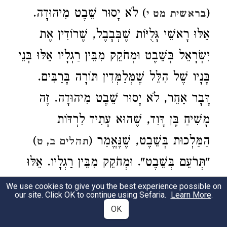
(
) לֹא יָסוּר שֵׁבֶט מִיהוּדָה.
בראשית מט י
אֵלּוּ רָאשֵׁי גָּלֻיּוֹת שֶׁבְּבָבֶל, שֶׁרוֹדִין אֶת
יִשְׂרָאֵל בְּשֵׁבֶט וּמְחֹקֵק מִבֵּין רַגְלָיו אֵלּוּ בְּנֵי
בָּנָיו שֶׁל הִלֵּל שֶׁמְּלַמְּדִין תּוֹרָה בָּרַבִּים.
דָּבָר אַחֵר, לֹא יָסוּר שֵׁבֶט מִיהוּדָה. זֶה
מָשִׁיחַ בֶּן דָּוִד, שֶׁהוּא עָתִיד לִרְדּוֹת
הַמַּלְכוּת בְּשֵׁבֶט, שֶׁנֶּאֱמַר (
)
תהלים ב, ט
"תְּרֹעֵם בְּשֵׁבֶט". וּמְחֹקֵק מִבֵּין רַגְלָיו. אֵלּוּ
"יֹשְׁבֵי יַעְבֵּץ" שֶׁמּוֹרִין הֲלָכוֹת בְּאֶרֶץ
We use cookies to give you the best experience possible on
our site. Click OK to continue using Sefaria.
Learn More
.
יִשְׂרָאֵל בְּסַנְהֶדְרֵי גְּדוֹלָה שֶׁהִיא יוֹשֶׁבֶת
OK