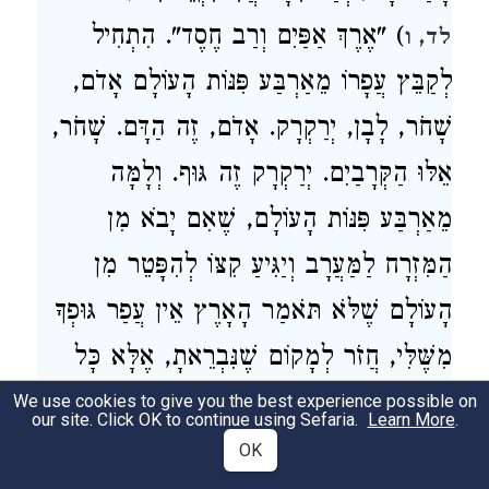
) "אֶרֶךְ אַפַּיִם וְרַב חֶסֶד". הִתְחִיל
לד, ו
לְקַבֵּץ עֲפָרוֹ מֵאַרְבַּע פִּנּוֹת הָעוֹלָם אָדֹם,
שָׁחֹר, לָבָן, יְרַקְרָק. אָדֹם, זֶה הַדָּם. שָׁחֹר,
אֵלּוּ הַקְּרָבַיִם. יְרַקְרָק זֶה גּוּף. וְלָמָּה
מֵאַרְבַּע פִּנּוֹת הָעוֹלָם, שֶׁאִם יָבֹא מִן
הַמִּזְרָח לַמַּעֲרָב וְיַגִּיעַ קִצּוֹ לְהִפָּטֵר מִן
הָעוֹלָם שֶׁלֹּא תֹּאמַר הָאָרֶץ אֵין עֲפַר גּוּפְךָ
מִשֶּׁלִּי, חֲזֹר לְמָקוֹם שֶׁנִּבְרֵאתָ, אֶלָּא כָּל
מָקוֹם שֶׁאָדָם הוֹלֵךְ מִשָּׁם הוּא גּוּפוֹ וּלְשָׁם
We use cookies to give you the best experience possible on
our site. Click OK to continue using Sefaria.
Learn More
.
הוּא חוֹזֵר.
OK