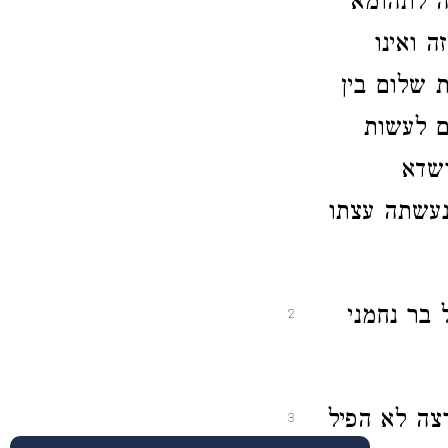
ה לתהומא
ה ואינו
 שלום בין
ם לעשות
ושדא
נעשתה עצתו
 בר נחמני
2
רצה לא הפיל
3