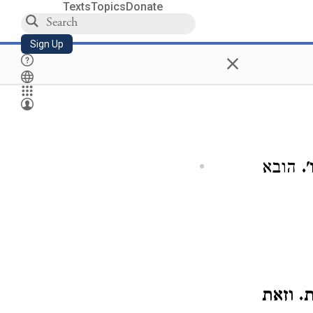
Texts
Topics
Donate
Sign Up
×
.
הובא
. וזאת