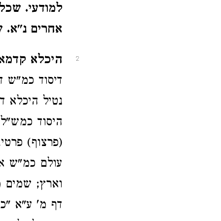
למודעי. שכל
אחרים נ"א. ש
היכלא קדמאה
2
דיסוד כמ"ש ד
נטיל היכלא ד
היסוד כמש"ל,
(פרצוף) פרטי
עולם כמ"ש את
וארץ; שמים מ
דף מ' ע"א "כג