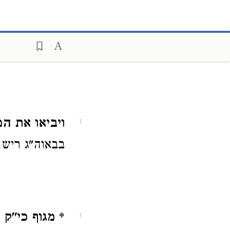
ויביאו את המ
1
בבאוה"ג ריש ה
* מגוף כי"ק 
1