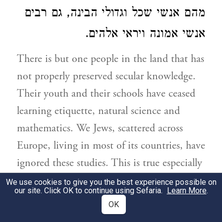
מהם אנשי שכל וגדולי הבינה, גם רבים
אנשי אמונה ויראי אלהים.
There is but one people in the land that has
not properly preserved secular knowledge.
Their youth and their schools have ceased
learning etiquette, natural science and
mathematics. We Jews, scattered across
Europe, living in most of its countries, have
ignored these studies. This is true especially
of those of us who live in Germany and
We use cookies to give you the best experience possible on
our site. Click OK to continue using Sefaria.
Learn More
.
Poland, many of whom are intelligent,
OK
wise, God-fearing men of faith.