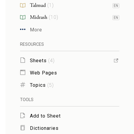
Talmud
(
1
)
EN
Midrash
(
10
)
EN
More
RESOURCES
Sheets
(
4
)
Web Pages
Topics
(
5
)
TOOLS
Add to Sheet
Dictionaries