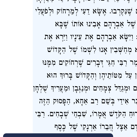
ֶנִּקְרְבוּ. אֶשָּׂא דֵעִי לְמֵרָחוֹק וּלְפֹעֲלִי
 שֶׁל אַבְרָהָם אָבִינוּ אוֹתוֹ שֶׁבָּא
: ַיִּשָּׂא אַבְרָהָם אֶת עֵינָיו וַיַּרְא אֶת
 מְחַשְּׁבִין אָנוּ לִשְׁמוֹ שֶׁל הַקָּדוֹשׁ
ַר רַבִּי חַגַּי דְּבָרִים שֶׁרְחוֹקִים מִמֶּנּוּ
ן עַל מִטּוֹתֵיהֶן וְהַקָּדוֹשׁ בָּרוּךְ הוּא
וּמְגַדֵּל צְמָחִים וּמְנַגְּבָן וּמַעֲרִיךְ שֻׁלְחָן
ַּר אִידֵי בְּשֵׁם רַב אַחָא, הַפָּסוּק הַזֶּה
חַ הַקֹּדֶשׁ אֲמָרוֹ, שִׁבְחֵי שְׁבָחִים. רַבִּי
דָם אֵצֶל חֲבֵרוֹ אַרְנָקִי שֶׁל כֶּסֶף