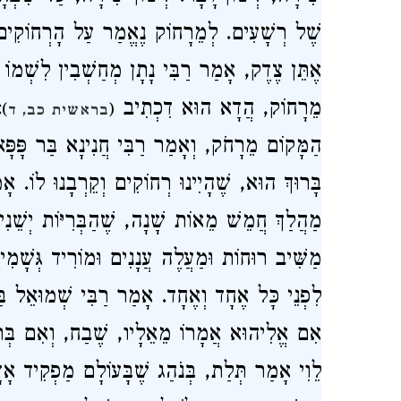
שֶׁל רְשָׁעִים. לְמֵרָחוֹק נֶאֱמַר עַל הָרְחוֹקִים שׁ
אֶתֵּן צֶדֶק, אָמַר רַבִּי נָתָן מְחַשְׁבִין לִשְׁמוֹ
מֵרָחוֹק, הֲדָא הוּא דִכְתִיב
ו
)
(
בראשית כב, ד
הַמָּקוֹם מֵרָחֹק, וְאָמַר רַבִּי חֲנִינָא בַּר פָּפָּא
בָּרוּךְ הוּא, שֶׁהָיִינוּ רְחוֹקִים וְקֵרְבָנוּ לוֹ. אָמ
מַהֲלַךְ חֲמֵשׁ מֵאוֹת שָׁנָה, שֶׁהַבְּרִיּוֹת יְשֵׁנִי
מַשִּׁיב רוּחוֹת וּמַעֲלֶה עֲנָנִים וּמוֹרִיד גְּשָׁמִים 
לִפְנֵי כָּל אֶחָד וְאֶחָד. אָמַר רַבִּי שְׁמוּאֵל ב
אִם אֱלִיהוּא אֲמָרוֹ מֵאֵלָיו, שֶׁבַח, וְאִם בְּרוּ
לֵוִי אָמַר תְּלַת, בְּנֹהַג שֶׁבָּעוֹלָם מַפְקִיד אָ