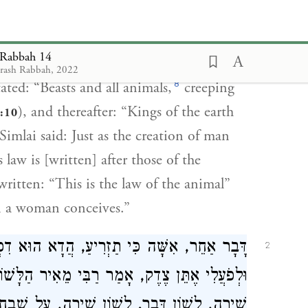
 ‘The gnat preceded you, the worm
i Tanḥum said: “Back,” after all the
 Rabbah 14
7
hments.
drash Rabbah, 2022
8
tated: “Beasts and all animals,
creeping
), and thereafter: “Kings of the earth
:10
Simlai said: Just as the creation of man
 law is [written] after those of the
written: “This is the law of the animal”
n a woman conceives.”
דָּבָר אַחֵר, אִשָּׁה כִּי תַזְרִיעַ, הֲדָא הוּא דִ
2
וּלְפֹעֲלִי אֶתֵּן צֶדֶק, אָמַר רַבִּי מֵאִיר הַלָּשׁוֹ
שִׁירָה, לְשׁוֹן דָּבָר. לְשׁוֹן שִׁירָה, עַל שִׁבְחָן