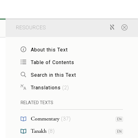
RESOURCES
About this Text
Table of Contents
Search in this Text
Translations
(
2
)
RELATED TEXTS
Commentary
(
37
)
EN
Tanakh
(
8
)
EN