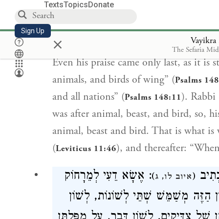
Texts
Topics
Donate
of Creation.’ If not, they say to him:
preceded you.’ Rabbi Yishmael ben Rabb
Sign Up
×
Vayikra
creations, “front,” before all the punis
The Sefaria Mi
Even his praise came only last, as it is s
animals, and birds of wing” (
Psalms 148
and all nations” (
). Rabbi 
Psalms 148:11
was after animal, beast, and bird, so, his
animal, beast and bird. That is what is 
(
), and thereafter: “Whe
Leviticus 11:46
כְתִיב
: אֶשָׂא דֵעִי לְמֵרָחוֹק
)
(
איוב לו, ג
ן הַזֶּה מְשַׁמֵּשׁ שְׁתֵּי לְשׁוֹנוֹת, לְשׁוֹן
 שֶׁל צַדִּיקִים. לְשׁוֹן דָּבָר, עַל מַפַּלְתָּן