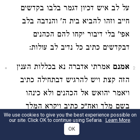
על לב איש דכיון דגמר בלבו בקדשים
חייב וזהו להביא בית ה' והנדבה בלב
אפי' בלי דיבור יקחו להם הכהנים
דבקדשים כתיב כל נדיב לב עולות:
אמנם
אמרתי אדברה נא בכללות הענין
2
הזה קצת ויש להרגיש דבתחילה כתיב
ויאמר יהואש אל הכהנים ולא כינהו
בשם מלך ואח"כ כתיב ויקרא המלך
We use cookies to give you the best experience possible on
יהואש וכינהו בשם מלך. ותו אומרו
our site. Click OK to continue using Sefaria.
Learn More
.
OK
ויאותו הכהנים וכו' דנראה דבא הכתוב