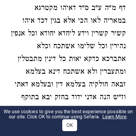
דף מ"ה ע"ב ס"ד דאיהו מקטרגא
במאריה לאו הכי אלא בגין דכד איהו
קשיר קשרין וידע ליחדא יחודא וכל אנפין
נהירין וכל שלימו אשתכח וכלא
אתברכא כדקא יאות כל דינין מתבטלין
ומתעברין ולא אשתכח דינא בעלמא
זבאה חולקיה בעלמא דין ובעלמא דאתי
וז"ש הנה אדני ידוד בחזק יבא בתוקף
הדין וגוזר גזרות ח"ו. וזרועו שהוא
We use cookies to give you the best experience possible on
our site. Click OK to continue using Sefaria.
Learn More
.
הצדיקים כי הצדיקים זרועות עולם
OK