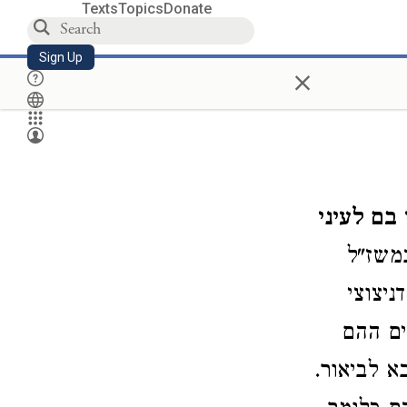
Texts
Topics
Donate
Sign Up
×
בם לעיני
שז"ל
ניצוצי
ים ההם
א לביאור.