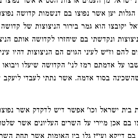
 ישראל מן העמים ארצות הסט"א אשר נפוצו ב
הגלות יען אשר נפוצו בם דנשמות קדושה נפוצו
ל יקובצו הוא גמר בירור הניצוצות של קדושה 
יצוצות ונקדשתי בם שיחזרו לקדושה אותם הני
ים להם וז"ש לעיני הגוים הם הניצוצות דהיו עיני
שבו על אדמתם רמז לני' הקדושה שיעלו ויבואו 
השכינה בסוד אדמה. אשר נתתי לעבדי ליעקב ש
בית ישראל וכו' אפשר דיש לדקדק אשר נפוצו
צו בם אכן מיירי על השרים העליונים אשר שלטו
 בם דייקא ועי"ז גלו בין האומות אשר תחת השר