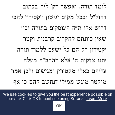
לומד תורה. ואפשר דק' ליה בכתוב
דהול"ל ובכל מקום יגישון ויקטירון להכי
דריש אלו ת"ח העוסקים בתורה וכו'
שאין כוונתם להקריב קרבנות וקטר
יקטירון רק הם כל ישעם ללמוד תורה
יתנו צדקות ה' אלא דהקב"ה מעלה
עליהם כאלו מקטירין ומגישים ולכן אמר
מוקטר מוגש ממיל' דנחשב להם כן אף
שהם אינם מתכונים לזה וז"ש מוקטר
We use cookies to give you the best experience possible on
our site. Click OK to continue using Sefaria.
Learn More
.
מאיליו ומוגש הלימוד לשמי. ומנחה
OK