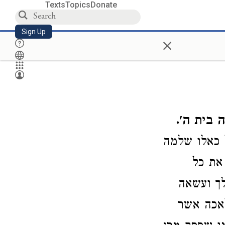
Texts
Topics
Donate
Sign Up
×
בית ה'.
 כאלו שלמה
את כל
ך ועשאה
לאכה אשר