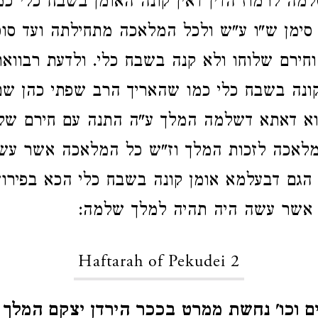
ה לרמוז הדין דאין קונה האומן בשבח כלי כמ
סימן ש"ו ע"ש ולכל המלאכה מתחילתה ועד סו
ירם שלוחו ולא קנה בשבח כלי. ולדעת רבוואת
קונה בשבח כלי כמו שהאריך הרב שפתי כהן ש
וא דאתא דשלמה המלך ע"ה התנה עם חירם שלא
לאכה לזכות המלך וז"ש כל המלאכה אשר עש
הגם דבעלמא אומן קונה בשבח כלי הכא בפיר
אשר עשה היה תהיה למלך שלמה:
Haftarah of Pekudei 2
ם וכו' נחשת ממרט בככר הירדן יצקם המלך