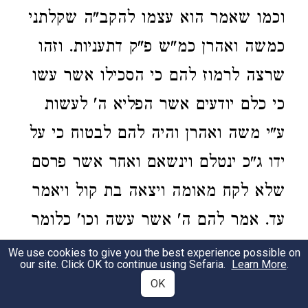
וכמו שאמר הוא עצמו להקב"ה שקלתני
כמשה ואהרן כמ"ש פ"ק דתעניות. וזהו
שרצה לרמוז להם כי הסכילו אשר עשו
כי כלם יודעים אשר הפליא ה' לעשות
ע"י משה ואהרן והיה להם לבטוח כי על
ידו ג"כ ינטלם וינשאם ואחר אשר פרסם
שלא לקח מאומה ויצאה בת קול ויאמר
עד. אמר להם ה' אשר עשה וכו' כלומר
כלכם מודים נפלאותיו ע"י משה ואהרן
We use cookies to give you the best experience possible on
our site. Click OK to continue using Sefaria.
Learn More
.
וא"כ מה היה לכם במלך אחר שאני
OK