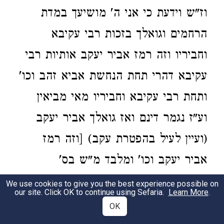
וז"ש וידעת כי אני ה' מושיעך במדת
הרחמים וגואלך בזכות רבי עקיבא
וחביריו וזה רמז אביר יעקב אותיות רבי
עקיבא דהרי תחת הנחשת אביא זהב וכו'
ותחת רבי עקיבא וחביריו מאי מביאין
וע"ז נגמר דינם ואז גואלך אביר יעקב
(ועיין לעיל בהפטרת עקב) [וזה רמז
אביר יעקב וכו' ומלבד מ"ש בס'
הגלגולים כ"י פ' מ"א בהתיחסות יעקב
We use cookies to give you the best experience possible on
our site. Click OK to continue using Sefaria.
Learn More
.
אע"ה ראיתי בכתבי הרמ"ז ז"ל שכתב
OK