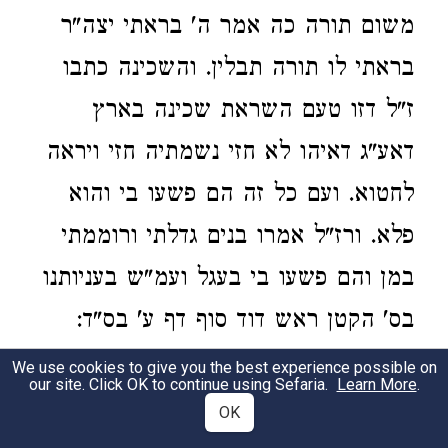
משום תורה כה אמר ה' בראתי יצה"ר
בראתי לו תורה תבלין. והשכינה כתבו
ז"ל דזו טעם השראת שכינה בארץ
דאע"ג דאיהו לא חזי נשמתיה חזי ויראה
לחטוא. ועם כל זה הם פשעו בי והוא
פלא. ורז"ל אמרו בנים גדלתי ורוממתי
במן והם פשעו בי בעגל ועמ"ש בעניותנו
בס' הקטן ראש דוד סוף דף ע' בס"ד:
We use cookies to give you the best experience possible on
ידע
שור קונהו וכו' שמעתי במה שאמרו
our site. Click OK to continue using Sefaria.
Learn More
.
2
OK
בהגדה דישראל היה לו פרה ומדוחקו