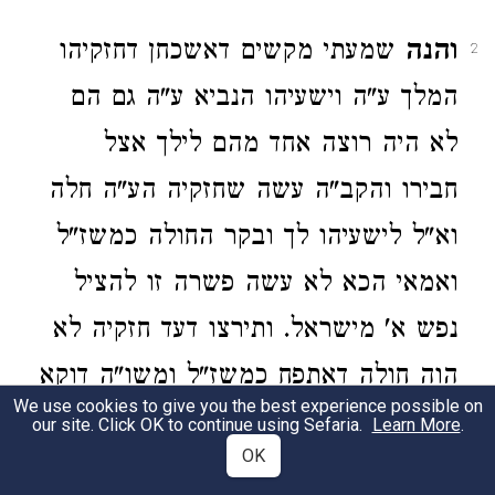
והנה
שמעתי מקשים דאשכחן דחזקיהו
2
המלך ע"ה וישעיהו הנביא ע"ה גם הם
לא היה רוצה אחד מהם לילך אצל
חבירו והקב"ה עשה שחזקיה הע"ה חלה
וא"ל לישעיהו לך ובקר החולה כמשז"ל
ואמאי הכא לא עשה פשרה זו להציל
נפש א' מישראל. ותירצו דעד חזקיה לא
הוה חולה דאתפח כמשז"ל ומשו"ה דוקא
We use cookies to give you the best experience possible on
בחזקיה ע"ה דגלוי וידוע לפניו יתברך
our site. Click OK to continue using Sefaria.
Learn More
.
OK
שיתפלל ויבכה ועי"ז יתבטל מה שלא