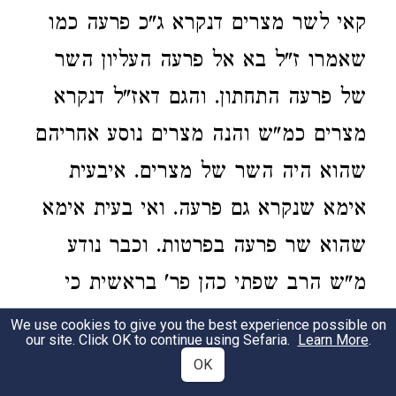
קאי לשר מצרים דנקרא ג"כ פרעה כמו
שאמרו ז"ל בא אל פרעה העליון השר
של פרעה התחתון. והגם דאז"ל דנקרא
מצרים כמ"ש והנה מצרים נוסע אחריהם
שהוא היה השר של מצרים. איבעית
אימא שנקרא גם פרעה. ואי בעית אימא
שהוא שר פרעה בפרטות. וכבר נודע
מ"ש הרב שפתי כהן פר' בראשית כי
פרעה גימטריא נחש עם ג' תיבות פרעה
We use cookies to give you the best experience possible on
our site. Click OK to continue using Sefaria.
Learn More
.
מלך מצרים ע"ש וז"ש הנני פוקד וכו'
OK