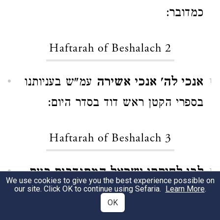
כמדובר:
Haftarah of Beshalach 2
אנכי לה' אנכי אשירה
עמ"ש בעניותנו
1
בספרי הקטן ראש דוד בסדר היום:
Haftarah of Beshalach 3
לבי לחוקקי ישראל המתנדבים בעם
1
We use cookies to give you the best experience possible on
our site. Click OK to continue using Sefaria.
Learn More
.
ברבו ה'.
שמעתי מאחד המיוחד
OK
מאוהבינו נר"ו שפי' במה שראינו במכתב