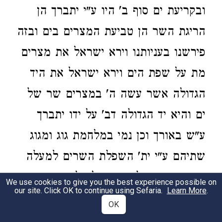
ובקריעת ים סוף ב' היו ע"י יתברך הן
הריגת השר הן טביעת המצרים בים ובזה
פירשנו בעניותנו וירא ישראל את מצרים
מת על שפת הים וירא ישראל את היד
הגדולה אשר עשה ה' במצרים שר של
ים והיא יד הגדולה דב' על ידו יתברך
ע"ש באורך וכן נמי במלחמת גוג ומגוג
שתיהם ע"י ית' השפלת השרים למעלה
והריגת הגוים למטה הכל על ידו יתברך
We use cookies to give you the best experience possible on
our site. Click OK to continue using Sefaria.
Learn More
.
ולזה דימהו לקריעת ים סוף כי ה' עשה
OK
גם שניהם וזה חידוש כי אין זה דרך