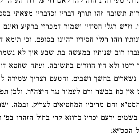
רתי מעי וה"נ הוה להו לאכרוזי על דוד הע"ה ו
ות תשובה זהו תורף דבריו וכדבריו מצאתי בספ
 וז"ש רגלי חסידיו ישמור דמכרזי ברקיע ואינם מ
תיו וזהו רגלי חסידיו דהיינו בסופם. וכי תימא ד
ברו רוב שנותיו במעשה בת שבע איך לא נשמר
ידמו ולא היו חוזרים בתשובה. ועתה שחטא דו
נשארים בחשך ושבים. והטעם דצריך שמירה לחס
 אין כח בבשר ודם לעמוד נגד היצה"ר. ולכן תפל
סט"א והם מריביו המחטיאים לצדיק. ובמה. ישתב
בשמים ירעם יכריז כרוזא קרי בחיל הזהרו בפ' ו
 הסט"א: