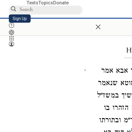
Texts
Topics
Donate
Sign Up
×
H
 אבא אמר
חוטא שנאמר
לשיך במשז"ל
הזהרו בו
"מ ובתורתו