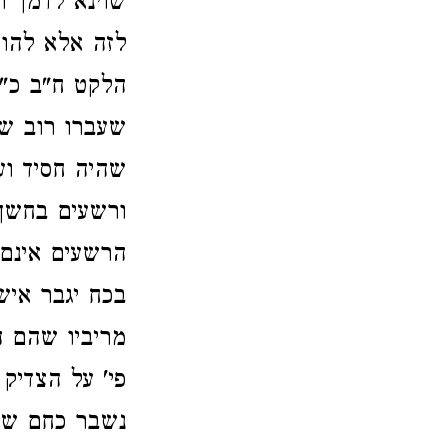
שוינא לדמך ת
לזה אלא להור
הלקט ח"ב כ"י.
שעברו רוב שנו
שהיה חסיד וע
ורשעים בחשך 
הרשעים אינם 
בכח יגבר איש
מריביו שהם ה
פי' על הצדיק 
נשבר כחם של