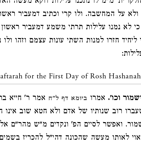
לקו ית' מ"מ לו נתכנו עלילות דוקא מעשה האד
ולא על המחשבה. ולו קרי וכתיב דמעביר ראשון
 כי לא נמנו עלילות תרתי משמע דמעביר ראשון 
יחיד חזרו למנות השתי עונות עצמם וזהו ולו נת
ילות:
aftarah for the First Day of Rosh Hashanah
שמור וכו'.
אמרו
אמר ר' חייא בר
ביומא דף ל"ח
ן שעברו רוב שנותיו של אדם ולא חטא שוב אינו 
ישמור. ואפשר לסיים הפ' ונקדים מ"ש מהר"ם א
אוי לאותו מעשה שהכונה דהי"ל להכריז בשמים 