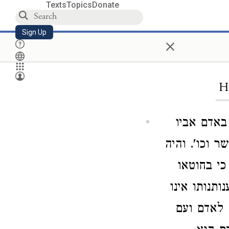
Texts
Topics
Donate
Sign Up
×
H
באדם אביו
ר וכו'. והיה
י בחוטאו
ותנותו אינו
 לאדם ועם