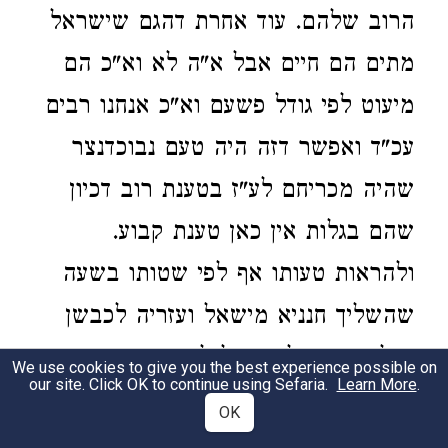
הרוב שלהם. עוד אחרת דהגם שישראל
מתים הם חיים אבל א"ה לא וא"כ הם
מיעוט לפי גודל פשעם וא"כ אנחנו רבים
עכ"ד ואפשר דזה היה טעם נבוכדנצר
שהיה מכריחם לע"ז בטענת רוב דכיון
שהם בגלות אין כאן טענת קבוע.
ולהראות טעותו אף לפי שטותו בשעה
שהשליך חנניא מישאל ועזריה לכבשן
א"ל הקב"ה ליחזקאל לך והחיה מתים
We use cookies to give you the best experience possible on
our site. Click OK to continue using Sefaria.
Learn More
.
בבקעת דורא להראות דמתי ישראל חיים
OK
ואנחנו רבים. וכשידע זה נבוכדנצר אמר