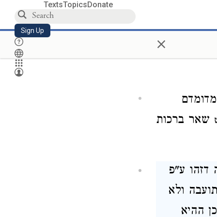
Texts
Topics
Donate
Sign Up
×
 מדומדם
שאר ברכות
 דזהו ע"פ
תועבה ולא
כן ההיא