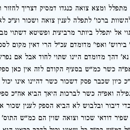
תפלל ומצא צואה כנגדו דמסיק דצריך לחזור ו
השוות ברכו' לתפלה לענין צואה ושכור וע"כ לא
וי אל יתפלל ביותר מרביעית ופשיטא דשתוי מב
 בירוש' ואפי' מדומדם עכ"ל הרי דאין מקום לספ
נא' דהך מדומדם היינו שתוי לחוד אבל אם נפר
אפ"ה כשר כמ"ש בסעיף הקודם לזה אין כאן ספ
כ כיון שכבר פסק דשכור כשר דהיינו אינו יכול 
פילה ואפ"ה כשר לברכות היאך הביא אח"כ ספק
די דיבור ובלבוש לא הביא הספק לענין שכור אל
שפיר דודאי שכור וצואה שוין הם כמ"ש התוס' 