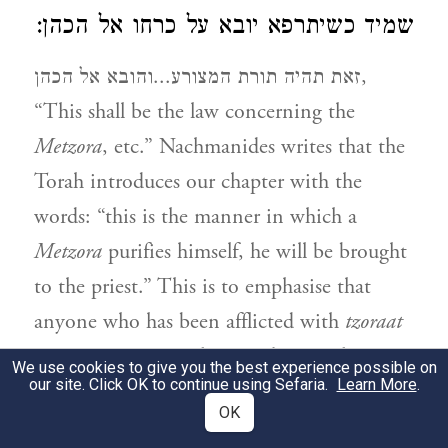
שמיד כשיתרפא יובא על כרחו אל הכהן:
זאת תהיה תורת המצורע...והובא אל הכהן,
“This shall be the law concerning the
Metzora
, etc.” Nachmanides writes that the
Torah introduces our chapter with the
words: “this is the manner in which a
Metzora
purifies himself, he will be brought
to the priest.” This is to emphasise that
anyone who has been afflicted with
tzoraat
cannot ever regain his standing in the
We use cookies to give you the best experience possible on
our site. Click OK to continue using Sefaria.
Learn More
.
community, i.e. become purified, without
OK
the assistance of the priest. Having