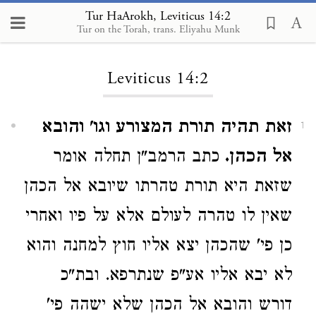
Tur HaArokh, Leviticus 14:2
Tur on the Torah, trans. Eliyahu Munk
Loading...
Leviticus 14:2
זאת תהיה תורת המצורע וגו' והובא
1
אל הכהן.
כתב הרמב"ן תחלה אומר
שזאת היא תורת טהרתו שיובא אל הכהן
שאין לו טהרה לעולם אלא על פיו ואחרי
כן פי' שהכהן יצא אליו חוץ למחנה והוא
לא יבא אליו אע"פ שנתרפא. ובת"כ
דורש והובא אל הכהן שלא ישהה פי'