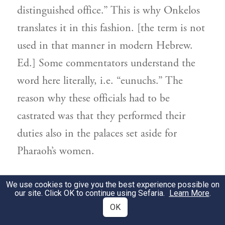
distinguished office.” This is why Onkelos
translates it in this fashion. [the term is not
used in that manner in modern Hebrew.
Ed.] Some commentators understand the
word here literally, i.e. “eunuchs.” The
reason why these officials had to be
castrated was that they performed their
duties also in the palaces set aside for
Pharaoh’s women.
Genesis 40:5
We use cookies to give you the best experience possible on
our site. Click OK to continue using Sefaria.
Learn More
.
OK
איש כפתרון חלומו.
פירש"י כל אחד
1