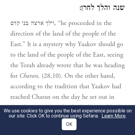
שנה והלך לחרן:
וילך ארצה בני קדם, “he proceeded in the
direction of the land of the people of the
East.” It is a mystery why Yaakov should go
to the land of the people of the East, seeing
the Torah already wrote that he was heading
for
Charan,
(28,10). On the other hand,
according to the tradition that Yaakov had
reached Charan on the day he set out in
that direction, but that he had turned back
We use cookies to give you the best experience possible on
our site. Click OK to continue using Sefaria.
Learn More
.
to pray at Moriah, not having been aware
OK
at the time that he had inadvertently gone