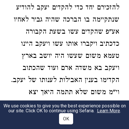
להזכירם יחד כדי להקדים יעקב להודיע
שנתקיימה בו הברכה שהיה גביר לאחיו
אע"פ שהקדים עשו בשעת הקבורה
כדכתיב ויקברו אותו עשו ויעקב היינו
טעמא משום שעשו היה יושב בארץ
ויעקב בא משדה ארם ועוד שהכתוב
הקדימו בענין האבילות לענותו של יעקב.
וי"מ משום שלא תתמה היאך יצא
מצדקת וצדיק רשע זה לכך אמר אל לבן
We use cookies to give you the best experience possible on
our site. Click OK to continue using Sefaria.
Learn More
.
הארמי אחי רבקה שהיא אם יעקב ועשו
OK