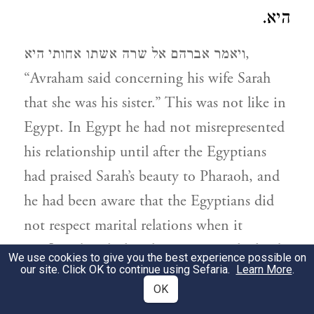
היא.
ויאמר אברהם אל שרה אשתו אחותי היא,
“Avraham said concerning his wife Sarah
that she was his sister.” This was not like in
Egypt. In Egypt he had not misrepresented
his relationship until after the Egyptians
had praised Sarah’s beauty to Pharaoh, and
he had been aware that the Egyptians did
not respect marital relations when it
conflicted with their lust. Here in the land
We use cookies to give you the best experience possible on
our site. Click OK to continue using Sefaria.
Learn More
.
of the Philistines, Avimelech and his
OK
servants were civilized, and observed the