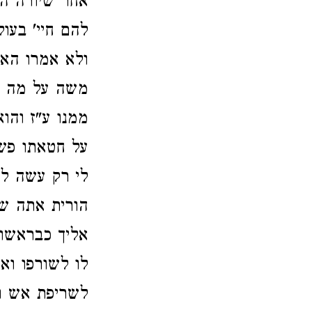
אחר שיורה הד'
להם חיי' בעו
ולא אמרו האל
משה על מה שע
ממנו ע"ז והו
על חטאתו פש
לי רק עשה לנ
הורית אתה של
אליך כבראשונ
לו לשורפו וא
לשריפת אש ו