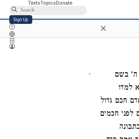
Texts
Topics
Donate
Sign Up
×
ה' בשם
א למדו
דם חכם גדול
 לפני חכמים
בתבונה