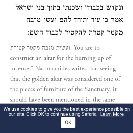
ונקדש בכבודי ושכנתי בתוך בני ישראל
אמר כי עוד יתיחד להם ועשו מזבח
מקטר קטרת להקטיר לכבוד השם:
ועשית מזבח מקטר קטורת, You are to
construct an altar for the burning up of
incense.” Nachmanides writes that seeing
that the golden altar was considered one of
the pieces of furniture of the Sanctuary, it
should have been mentioned in the same
chapter as the Table, the
Menorah,
and the
We use cookies to give you the best experience possible on
our site. Click OK to continue using Sefaria.
Learn More
.
ark. In fact, in
the golden
Parshat Vayakhel
OK
altar has indeed been listed together with