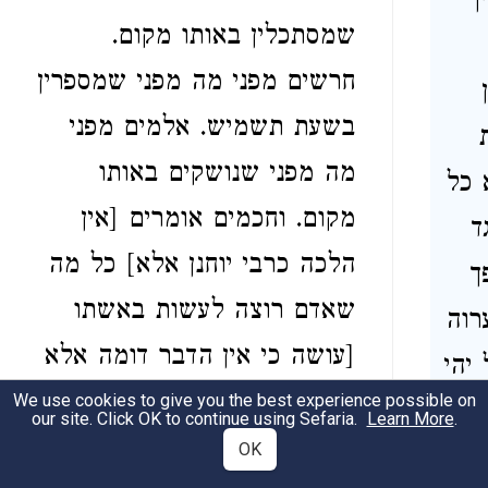
ן
שמסתכלין באותו מקום.
חרשים מפני מה מפני שמספרין
בשעת תשמיש. אלמים מפני
מה מפני שנושקים באותו
כל
מקום. וחכמים אומרים [אין
ד
הלכה כרבי יוחנן אלא] כל מה
ך
שאדם רוצה לעשות באשתו
רוה
[עושה כי אין הדבר דומה אלא
יהי
למי שלקח בשר מטבח רצה
We use cookies to give you the best experience possible on
ה
our site. Click OK to continue using Sefaria.
Learn More
.
אוכלו צלי רצה אוכלו מבושל
OK