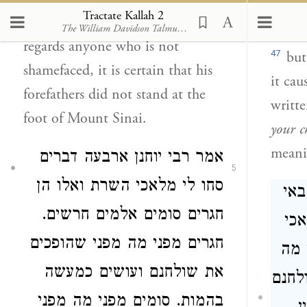
brings
Tractate Kallah 2
27
before you, that ye sin not
.
As
The William Davidson Talmud
(Araha, Cohen, Soncino Press
writt
regards anyone who is not
47
but
shamefaced, it is certain that his
it cau
forefathers did not stand at the
writt
foot of Mount Sinai.
your c
meanin
אמר רבי יוחנן
ארבעה דברים
5
סחו לי מלאכי השרת ואלו הן
באי
חגרים סומים אלמים חרשים.
כי
חגרים מפני מה מפני שהופכים
 מה
את שולחנם ועושים כמעשה
ולחנם
בהמות. סומים מפני מה מפני