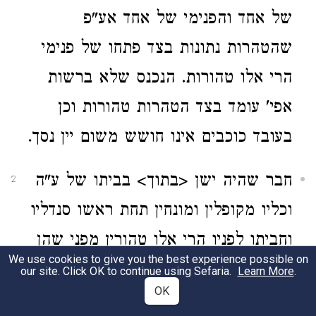
של אחד והפנימי של אחד אע"פ
שהטהרות נתונות בצד פתחו של פנימי
הרי אלו טהורות. הנכנס שלא ברשות
אפי' עומד בצד הטהרות טהורות וכן
בעובד כוכבים אינו חושש משום יין נסך.
חבר שהיה ישן <בתוך> בביתו של ע"ה
2
וכליו מקופלין ומונחין תחת ראשו סנדליו
וחביתו לפניו הרי אלו טהורין מפני שהן
We use cookies to give you the best experience possible on
בחזקת המשתמר. חבר שאמר לע"ה צא
our site. Click OK to continue using Sefaria.
Learn More
.
OK
וישן בתוך הבית כל הבית ברשותו. צא